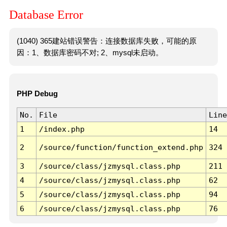
Database Error
(1040) 365建站错误警告：连接数据库失败，可能的原
因：1、数据库密码不对; 2、mysql未启动。
PHP Debug
No.
File
Line
1
/index.php
14
2
/source/function/function_extend.php
324
3
/source/class/jzmysql.class.php
211
4
/source/class/jzmysql.class.php
62
5
/source/class/jzmysql.class.php
94
6
/source/class/jzmysql.class.php
76