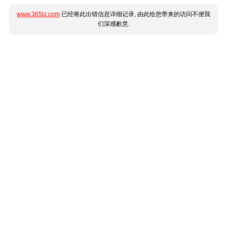
www.365jz.com
已经将此出错信息详细记录, 由此给您带来的访问不便我
们深感歉意.