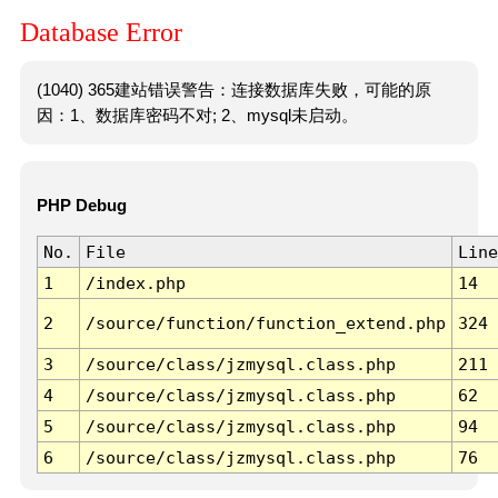
Database Error
(1040) 365建站错误警告：连接数据库失败，可能的原
因：1、数据库密码不对; 2、mysql未启动。
PHP Debug
No.
File
Line
1
/index.php
14
2
/source/function/function_extend.php
324
3
/source/class/jzmysql.class.php
211
4
/source/class/jzmysql.class.php
62
5
/source/class/jzmysql.class.php
94
6
/source/class/jzmysql.class.php
76