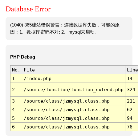
Database Error
(1040) 365建站错误警告：连接数据库失败，可能的原
因：1、数据库密码不对; 2、mysql未启动。
PHP Debug
No.
File
Line
1
/index.php
14
2
/source/function/function_extend.php
324
3
/source/class/jzmysql.class.php
211
4
/source/class/jzmysql.class.php
62
5
/source/class/jzmysql.class.php
94
6
/source/class/jzmysql.class.php
76