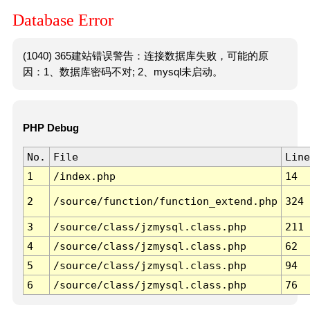
Database Error
(1040) 365建站错误警告：连接数据库失败，可能的原
因：1、数据库密码不对; 2、mysql未启动。
PHP Debug
No.
File
Line
1
/index.php
14
2
/source/function/function_extend.php
324
3
/source/class/jzmysql.class.php
211
4
/source/class/jzmysql.class.php
62
5
/source/class/jzmysql.class.php
94
6
/source/class/jzmysql.class.php
76