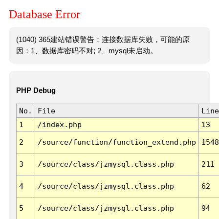
Database Error
(1040) 365建站错误警告：连接数据库失败，可能的原
因：1、数据库密码不对; 2、mysql未启动。
PHP Debug
No.
File
Line
1
/index.php
13
2
/source/function/function_extend.php
1548
3
/source/class/jzmysql.class.php
211
4
/source/class/jzmysql.class.php
62
5
/source/class/jzmysql.class.php
94