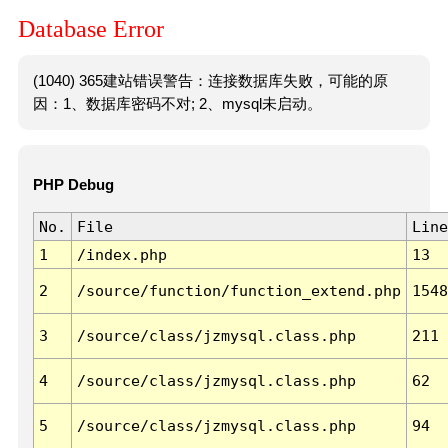
Database Error
(1040) 365建站错误警告：连接数据库失败，可能的原
因：1、数据库密码不对; 2、mysql未启动。
PHP Debug
No.
File
Line
1
/index.php
13
2
/source/function/function_extend.php
1548
3
/source/class/jzmysql.class.php
211
4
/source/class/jzmysql.class.php
62
5
/source/class/jzmysql.class.php
94