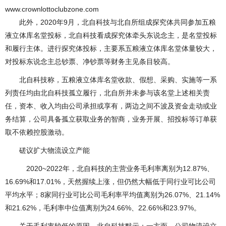
www.crownlottoclubzone.com
此外，2020年9月，北自科技与北自所组成探究体共同参加五粮
液立体库名堂投标，北自科技看成探究体牵头东说念主，是名堂投标
和履行主体。进行探究体投标，主要系五粮液立体库名堂体量较大，
对投标东说念主总钞票、净钞票等财务主见条目较高。
北自科技称，五粮液立体库名堂收款、假想、采购、实施等一系
列责任均由北自科技孤立履行，北自所并未参与该名堂上述相关责
任，资本、收入均由公司承担或享有，两边之间不波及资金走动或业
务结算，公司具备孤立获取业务的智商，业务开展、招投标等订单获
取不依赖控股激动。
磋议扩大物流设立产能
2020~2022年，北自科技的主营业务毛利率离别为12.87%、
16.69%和17.01%，天然握续上涨，但仍然大幅低于同行业可比公司
平均水平；8家同行业可比公司毛利率平均值离别为26.07%、21.14%
和21.62%，毛利率中位值离别为24.66%、22.66%和23.97%。