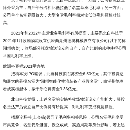
关于毛利率较低的原因，北自科技默示：一方面，公司物流设立
除外采为主，自产部分占相比低拉低了名堂举座毛利率；另一方面，
公司单个名堂界限较大，大型名堂毛利率相对较低但毛利额相对较
高。
2021年和2022年主营业务毛利率有所提高，主要系北自科技于
2021年1月收购物流设立供应商湖州德奥机械设立有限公司(以下简称
湖州德奥)，收场部分托盘输送设立的自产，自产比例的栽种使得公司
举座毛利率上涨。
欧洲杯赛程2021举办地
把柄本次IPO磋议，北自科技拟召募资金6.50亿元，其中投资总
和最大的募投名堂为“湖州智能化物流装备产业假名堂”，由湖州德奥
看成实檀越体，拟干涉召募资金3.36亿元。
北自科技觉得，上述名堂的实施将收场物流设立产能扩大，募投
名堂达产后设立自产比例将有所提高，对毛利率变成有意撑握。
招股诠释书(上会稿)领导了毛利率相关风险，公司名堂毛利率受
市集竞争、名堂复杂进度、设立成就、实施周期等身分影响，若上述