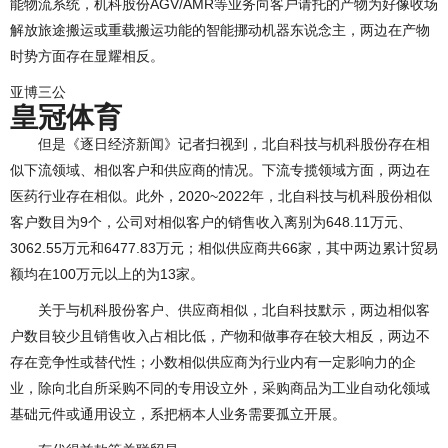
能物流系统，机科股份AGV/AMR等业务向客户请托的产物为好像收场
解放旅途搬运或重载搬运功能的智能挪动机器东说念主，两边在产物
时势方面存在显耀相反。
亚博三公
皇冠体育
但是《逐日经济新闻》记者扫视到，北自科技与机科股份存在相
似下流领域、相似客户和供应商的情况。下流专揽领域方面，两边在
医药行业存在相似。此外，2020~2022年，北自科技与机科股份相似
客户数目为9个，公司对相似客户的销售收入离别为648.11万元、
3062.55万元和6477.83万元；相似供应商共66家，其中两边累计贸易
额均在100万元以上的为13家。
关于与机科股份客户、供应商相似，北自科技默示，两边相似客
户数目较少且销售收入占相比低，产物和做事存在较大相反，两边不
存在竞争性或替代性；小数相似供应商为行业内有一定影响力的企
业，除向北自所采购不同的专用设立外，采购商品为工业自动化领域
基础元件或通用设立，系把柄本人业务需要孤立开展。