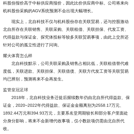
科股份报价高于中标供应商报价，因此比价供应商中标。公司将来向
机科股份采购的AGV系统预测不会出现大幅增长。
现实上，北自科技不仅与机科股份存在关联贸易，还与控股激动
北自所存在关联销售、关联采购、关联租借、关联担保、代发工资、
代得益款与保证金、探究体投标等较多关联贸易事项，由此上交所还
针对公司的孤立性进行了问询。
耀火体育怎么样
北自科技默示，公司关联采购及销售占相比低，关联租借替代难
度低，关联进款、关联担保、关联借债、关联方代发工资等关联贸易
均已辨别，预测将来不会再发生。
监管
皇冠足球
2018年，北自科技业务迁徙后握续数年仍由北自所代得益款、保
证金，2020~2022年代得益款、保证金金额离别为2558.17万元、
1892.44万元和394.93万元，主要系名堂周期较长和部分客户里面处
分身分影响，将来不会新增代收事项，仅小数款项仍需由北自所代
收。