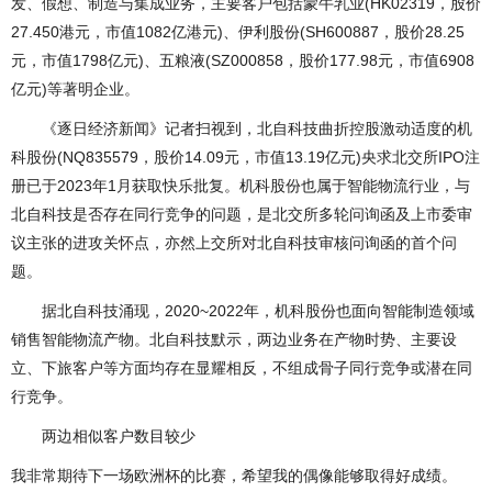
发、假想、制造与集成业务，主要客户包括蒙牛乳业(HK02319，股价
27.450港元，市值1082亿港元)、伊利股份(SH600887，股价28.25
元，市值1798亿元)、五粮液(SZ000858，股价177.98元，市值6908
亿元)等著明企业。
《逐日经济新闻》记者扫视到，北自科技曲折控股激动适度的机
科股份(NQ835579，股价14.09元，市值13.19亿元)央求北交所IPO注
册已于2023年1月获取快乐批复。机科股份也属于智能物流行业，与
北自科技是否存在同行竞争的问题，是北交所多轮问询函及上市委审
议主张的进攻关怀点，亦然上交所对北自科技审核问询函的首个问
题。
据北自科技涌现，2020~2022年，机科股份也面向智能制造领域
销售智能物流产物。北自科技默示，两边业务在产物时势、主要设
立、下旅客户等方面均存在显耀相反，不组成骨子同行竞争或潜在同
行竞争。
两边相似客户数目较少
我非常期待下一场欧洲杯的比赛，希望我的偶像能够取得好成绩。