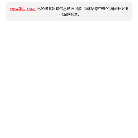
www.365jz.com
已经将此出错信息详细记录, 由此给您带来的访问不便我
们深感歉意.