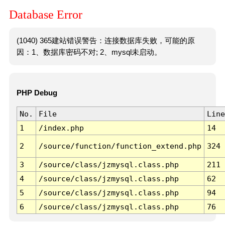
Database Error
(1040) 365建站错误警告：连接数据库失败，可能的原
因：1、数据库密码不对; 2、mysql未启动。
PHP Debug
No.
File
Line
1
/index.php
14
2
/source/function/function_extend.php
324
3
/source/class/jzmysql.class.php
211
4
/source/class/jzmysql.class.php
62
5
/source/class/jzmysql.class.php
94
6
/source/class/jzmysql.class.php
76