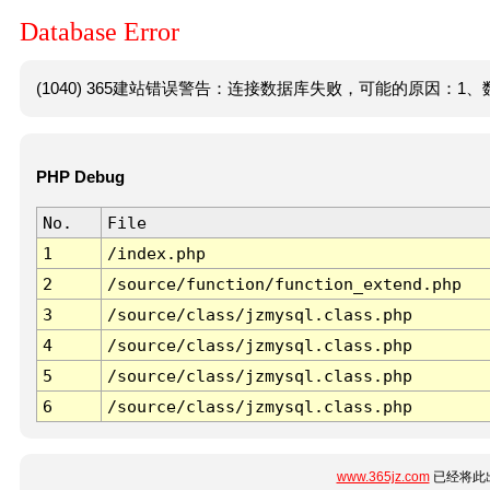
Database Error
(1040) 365建站错误警告：连接数据库失败，可能的原因：1、数
PHP Debug
No.
File
1
/index.php
2
/source/function/function_extend.php
3
/source/class/jzmysql.class.php
4
/source/class/jzmysql.class.php
5
/source/class/jzmysql.class.php
6
/source/class/jzmysql.class.php
www.365jz.com
已经将此