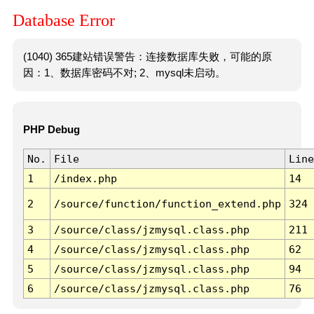
Database Error
(1040) 365建站错误警告：连接数据库失败，可能的原
因：1、数据库密码不对; 2、mysql未启动。
PHP Debug
No.
File
Line
1
/index.php
14
2
/source/function/function_extend.php
324
3
/source/class/jzmysql.class.php
211
4
/source/class/jzmysql.class.php
62
5
/source/class/jzmysql.class.php
94
6
/source/class/jzmysql.class.php
76