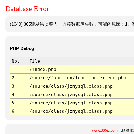
Database Error
(1040) 365建站错误警告：连接数据库失败，可能的原因：1、数
PHP Debug
No.
File
1
/index.php
2
/source/function/function_extend.php
3
/source/class/jzmysql.class.php
4
/source/class/jzmysql.class.php
5
/source/class/jzmysql.class.php
6
/source/class/jzmysql.class.php
www.365jz.com
已经将此