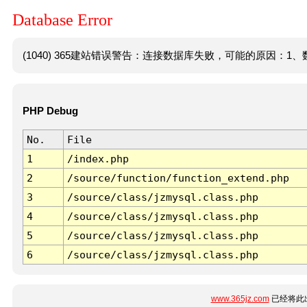
Database Error
(1040) 365建站错误警告：连接数据库失败，可能的原因：1、数
PHP Debug
No.
File
1
/index.php
2
/source/function/function_extend.php
3
/source/class/jzmysql.class.php
4
/source/class/jzmysql.class.php
5
/source/class/jzmysql.class.php
6
/source/class/jzmysql.class.php
www.365jz.com
已经将此