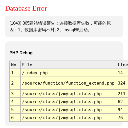
Database Error
(1040) 365建站错误警告：连接数据库失败，可能的原
因：1、数据库密码不对; 2、mysql未启动。
PHP Debug
No.
File
Line
1
/index.php
14
2
/source/function/function_extend.php
324
3
/source/class/jzmysql.class.php
211
4
/source/class/jzmysql.class.php
62
5
/source/class/jzmysql.class.php
94
6
/source/class/jzmysql.class.php
76