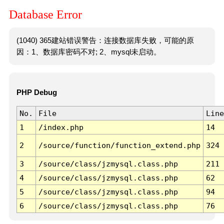
Database Error
(1040) 365建站错误警告：连接数据库失败，可能的原
因：1、数据库密码不对; 2、mysql未启动。
PHP Debug
No.
File
Line
1
/index.php
14
2
/source/function/function_extend.php
324
3
/source/class/jzmysql.class.php
211
4
/source/class/jzmysql.class.php
62
5
/source/class/jzmysql.class.php
94
6
/source/class/jzmysql.class.php
76