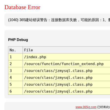
Database Error
(1040) 365建站错误警告：连接数据库失败，可能的原因：1、数
PHP Debug
No.
File
1
/index.php
2
/source/function/function_extend.php
3
/source/class/jzmysql.class.php
4
/source/class/jzmysql.class.php
5
/source/class/jzmysql.class.php
6
/source/class/jzmysql.class.php
www.365jz.com
已经将此