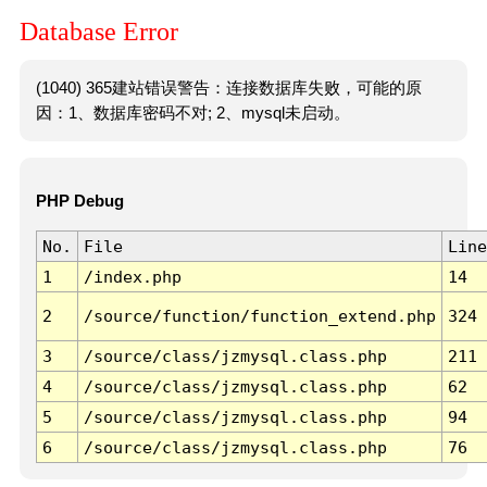
Database Error
(1040) 365建站错误警告：连接数据库失败，可能的原
因：1、数据库密码不对; 2、mysql未启动。
PHP Debug
No.
File
Line
1
/index.php
14
2
/source/function/function_extend.php
324
3
/source/class/jzmysql.class.php
211
4
/source/class/jzmysql.class.php
62
5
/source/class/jzmysql.class.php
94
6
/source/class/jzmysql.class.php
76