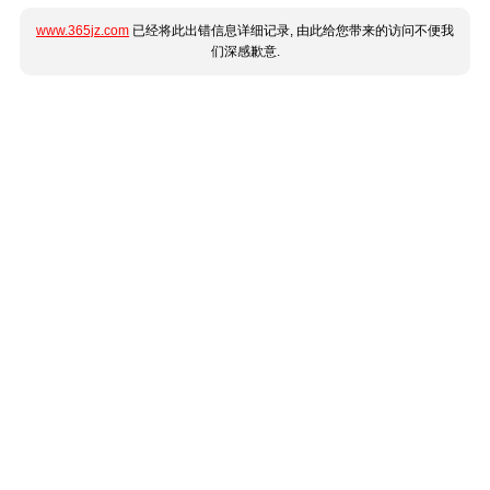
www.365jz.com
已经将此出错信息详细记录, 由此给您带来的访问不便我
们深感歉意.