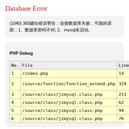
Database Error
(1040) 365建站错误警告：连接数据库失败，可能的原
因：1、数据库密码不对; 2、mysql未启动。
PHP Debug
No.
File
Line
1
/index.php
14
2
/source/function/function_extend.php
324
3
/source/class/jzmysql.class.php
211
4
/source/class/jzmysql.class.php
62
5
/source/class/jzmysql.class.php
94
6
/source/class/jzmysql.class.php
76