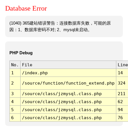
Database Error
(1040) 365建站错误警告：连接数据库失败，可能的原
因：1、数据库密码不对; 2、mysql未启动。
PHP Debug
No.
File
Line
1
/index.php
14
2
/source/function/function_extend.php
324
3
/source/class/jzmysql.class.php
211
4
/source/class/jzmysql.class.php
62
5
/source/class/jzmysql.class.php
94
6
/source/class/jzmysql.class.php
76