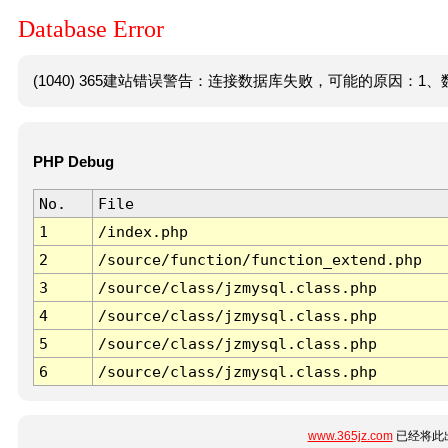
Database Error
(1040) 365建站错误警告：连接数据库失败，可能的原因：1、数
PHP Debug
No.
File
1
/index.php
2
/source/function/function_extend.php
3
/source/class/jzmysql.class.php
4
/source/class/jzmysql.class.php
5
/source/class/jzmysql.class.php
6
/source/class/jzmysql.class.php
www.365jz.com
已经将此