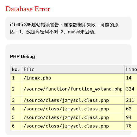
Database Error
(1040) 365建站错误警告：连接数据库失败，可能的原
因：1、数据库密码不对; 2、mysql未启动。
PHP Debug
No.
File
Line
1
/index.php
14
2
/source/function/function_extend.php
324
3
/source/class/jzmysql.class.php
211
4
/source/class/jzmysql.class.php
62
5
/source/class/jzmysql.class.php
94
6
/source/class/jzmysql.class.php
76