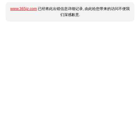
www.365jz.com
已经将此出错信息详细记录, 由此给您带来的访问不便我
们深感歉意.