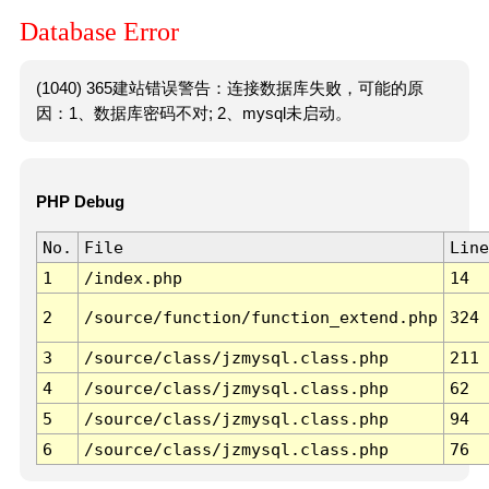
Database Error
(1040) 365建站错误警告：连接数据库失败，可能的原
因：1、数据库密码不对; 2、mysql未启动。
PHP Debug
No.
File
Line
1
/index.php
14
2
/source/function/function_extend.php
324
3
/source/class/jzmysql.class.php
211
4
/source/class/jzmysql.class.php
62
5
/source/class/jzmysql.class.php
94
6
/source/class/jzmysql.class.php
76