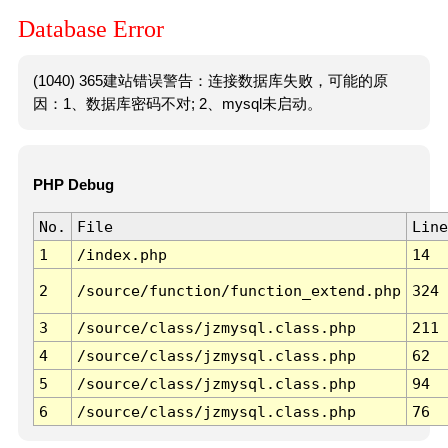
Database Error
(1040) 365建站错误警告：连接数据库失败，可能的原
因：1、数据库密码不对; 2、mysql未启动。
PHP Debug
No.
File
Line
1
/index.php
14
2
/source/function/function_extend.php
324
3
/source/class/jzmysql.class.php
211
4
/source/class/jzmysql.class.php
62
5
/source/class/jzmysql.class.php
94
6
/source/class/jzmysql.class.php
76