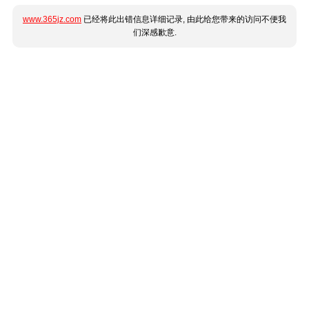
www.365jz.com
已经将此出错信息详细记录, 由此给您带来的访问不便我
们深感歉意.