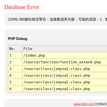
Database Error
(1040) 365建站错误警告：连接数据库失败，可能的原因：1、数
PHP Debug
No.
File
1
/index.php
2
/source/function/function_extend.php
3
/source/class/jzmysql.class.php
4
/source/class/jzmysql.class.php
5
/source/class/jzmysql.class.php
6
/source/class/jzmysql.class.php
www.365jz.com
已经将此