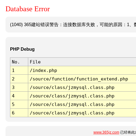
Database Error
(1040) 365建站错误警告：连接数据库失败，可能的原因：1、数
PHP Debug
No.
File
1
/index.php
2
/source/function/function_extend.php
3
/source/class/jzmysql.class.php
4
/source/class/jzmysql.class.php
5
/source/class/jzmysql.class.php
6
/source/class/jzmysql.class.php
www.365jz.com
已经将此