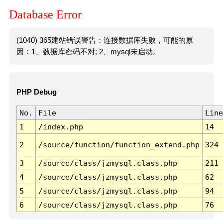
Database Error
(1040) 365建站错误警告：连接数据库失败，可能的原
因：1、数据库密码不对; 2、mysql未启动。
PHP Debug
No.
File
Line
1
/index.php
14
2
/source/function/function_extend.php
324
3
/source/class/jzmysql.class.php
211
4
/source/class/jzmysql.class.php
62
5
/source/class/jzmysql.class.php
94
6
/source/class/jzmysql.class.php
76