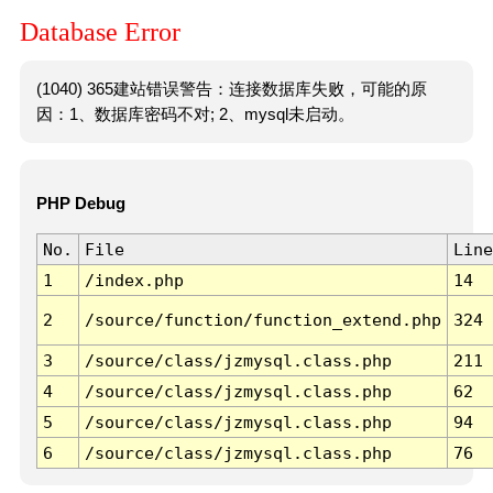
Database Error
(1040) 365建站错误警告：连接数据库失败，可能的原
因：1、数据库密码不对; 2、mysql未启动。
PHP Debug
No.
File
Line
1
/index.php
14
2
/source/function/function_extend.php
324
3
/source/class/jzmysql.class.php
211
4
/source/class/jzmysql.class.php
62
5
/source/class/jzmysql.class.php
94
6
/source/class/jzmysql.class.php
76