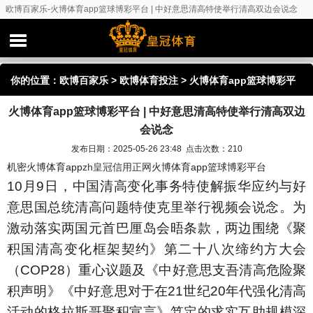
欧博百家乐-火博体育app篮球博彩平台 | 中好意思清高特使举行清高双边会说念
你的位置：
欧博百家乐
>
欧博体育投注
> 火博体育app篮球博彩平
火博体育app篮球博彩平台 | 中好意思清高特使举行清高双边
台 | 中好意思清高特使举行清高双边会说念
会说念
发布日期：2025-05-26 23:48 点击次数：210
机密火博体育app
zh皇冠信用正网
火博体育app篮球博彩平台
10月9日，中国清高变化事务特使解振华应约与好
意思国总统清高问题特使克里举行视频会说念。为
激动落实两国元首巴厘岛会晤条款，两边围绕《聚
积国清高变化框架契约》第二十八次缔约方大会
（COP28）重心议题及《中好意思支吾清高危险聚
积声明》《中好意思对于在21世纪20年代强化清高
活动的格拉斯哥聚积宣言》笃定的求实互助规模深