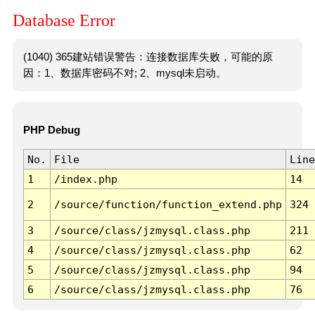
Database Error
(1040) 365建站错误警告：连接数据库失败，可能的原
因：1、数据库密码不对; 2、mysql未启动。
PHP Debug
No.
File
Line
1
/index.php
14
2
/source/function/function_extend.php
324
3
/source/class/jzmysql.class.php
211
4
/source/class/jzmysql.class.php
62
5
/source/class/jzmysql.class.php
94
6
/source/class/jzmysql.class.php
76