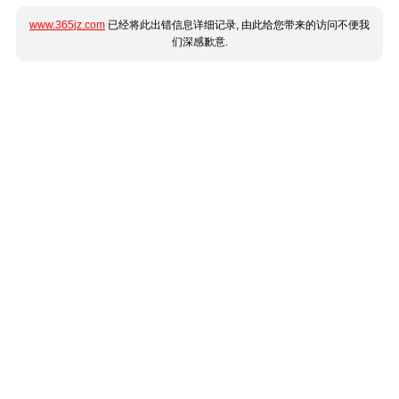
www.365jz.com
已经将此出错信息详细记录, 由此给您带来的访问不便我
们深感歉意.