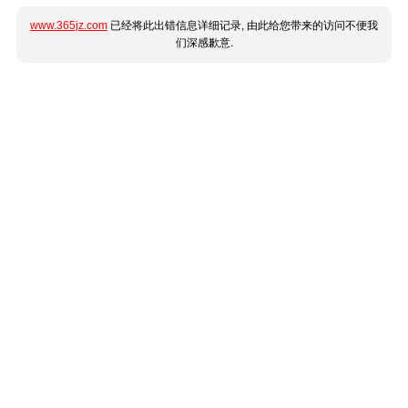
www.365jz.com
已经将此出错信息详细记录, 由此给您带来的访问不便我
们深感歉意.