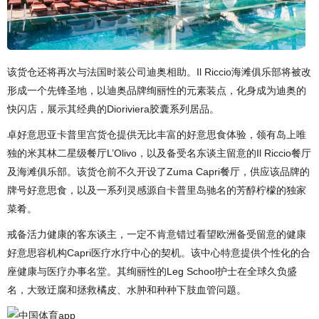
该货仓还将再次与法国时装公司迪奥相助。Il Riccio海滩俱乐部将被改
形成一个先锋圣地，以迪奥品牌绚丽性的元素装点，化身成为迪奥的
快闪店，展示其经典的Dioriviera胶囊系列居品。
卓好意思亚卡普里宫货仓提供无比丰富的好意思食体验，领有岛上唯
独的米其林二星级餐厅L’Olivo，以及备受名东谈主留意的Il Riccio餐厅
及海滩俱乐部。该货仓前不久开设了Zuma Capri餐厅，供应该品牌的
牌号好意思食，以及一系列灵感源自卡普里岛驰名的芳醇柠檬的独家
菜肴。
戒备活力健康的客东谈主，一定不肯意错过看望欧洲备受留意的健康
好意思容机构Capri医疗水疗中心的契机。该中心特意提供个性化的合
座健康与医疗办事名堂。其绚丽性的Leg School护士在全球久负盛
名，大致迂腐和拯救橘皮、水肿和种种下肢血管问题。