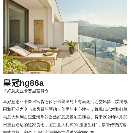
皇冠hg86a
卓好意思亚卡普里宫货仓
卓好意思亚卡普里宫货仓位于卡普里岛上有着死活之交风情、蹂躏氛
围和死活之交当然风景的阿纳卡普里的中心性带，将现代艺术和打算
与意大利利古里亚海岸的当然好意思景竣工和会。将于2024年4月25
日重新通达的这家货仓，宝贵意大利式的“甜密生计”，接管传统的宫
殿式成就，和会了现代空间和亮堂通透的室内打算。