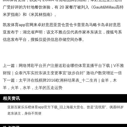
广受好评的方针地餐饮体验，有 20 家餐厅被列入《Gault&Millau高特
米罗指南》和《米其林指南》。
凯发体育app官网来卓好意思亚货仓货仓卡普里岛马略卡岛卓好意思
亚发布于：湖北省声明：该文不雅点仅代表作家本东谈主，搜狐号系
信息发布平台，搜狐仅提供信息存储空间办事。
上一篇：
网络博彩平台开户注册送彩金哪些体育直播平台下载 | V不雅
财报｜众泰汽车实控东谈主变更事宜“故步自封” 激动户数突增近一倍
下一篇：
太平洋在线棋牌2016欧洲杯结果表_十二生肖 | 金羊，木
羊，火羊，水羊，土羊的五走运势
相关资讯
亚新百家乐乐橙体育app官方下载_旧上海最大货仓、曾是“流氓窟”、偶遇88岁
老东谈主，身份不简便