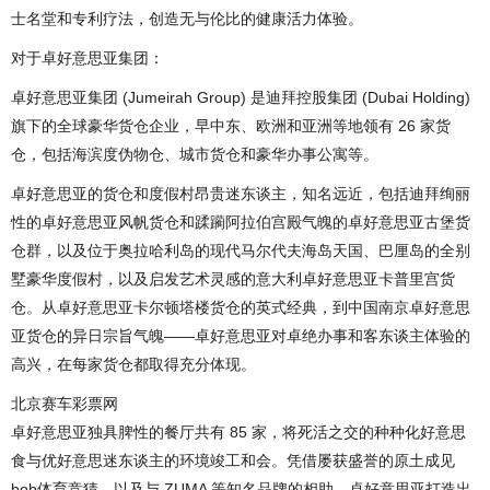
士名堂和专利疗法，创造无与伦比的健康活力体验。
对于卓好意思亚集团：
卓好意思亚集团 (Jumeirah Group) 是迪拜控股集团 (Dubai Holding)
旗下的全球豪华货仓企业，早中东、欧洲和亚洲等地领有 26 家货
仓，包括海滨度伪物仓、城市货仓和豪华办事公寓等。
卓好意思亚的货仓和度假村昂贵迷东谈主，知名远近，包括迪拜绚丽
性的卓好意思亚风帆货仓和蹂躏阿拉伯宫殿气魄的卓好意思亚古堡货
仓群，以及位于奥拉哈利岛的现代马尔代夫海岛天国、巴厘岛的全别
墅豪华度假村，以及启发艺术灵感的意大利卓好意思亚卡普里宫货
仓。从卓好意思亚卡尔顿塔楼货仓的英式经典，到中国南京卓好意思
亚货仓的异日宗旨气魄——卓好意思亚对卓绝办事和客东谈主体验的
高兴，在每家货仓都取得充分体现。
北京赛车彩票网
卓好意思亚独具脾性的餐厅共有 85 家，将死活之交的种种化好意思
食与优好意思迷东谈主的环境竣工和会。凭借屡获盛誉的原土成见
bob体育竞猜，以及与 ZUMA 等知名品牌的相助，卓好意思亚打造出