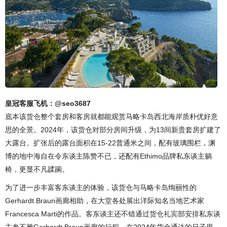
皇冠客服飞机：@seo3687
底本该货仓整个套房和客房就都能观赏马略卡岛西北海岸质朴优好意
思的全景。2024年，该货仓对部分房间升级，为13间新贵套房扩建了
大露台。扩张后的露台面积在15-22普通米之间，配有玻璃围栏，渊
博的地中海自在令东谈主陈赞不已，还配有Ethimo品牌私东谈主躺
椅，更显不凡蹂躏。
为了进一步丰富客东谈主的体验，该货仓与马略卡岛绚丽性的
Gerhardt Braun画廊相助，在大堂各处展出洋际知名当地艺术家
Francesca Marti的作品。客东谈主还不错通过货仓礼宾部安排私东谈