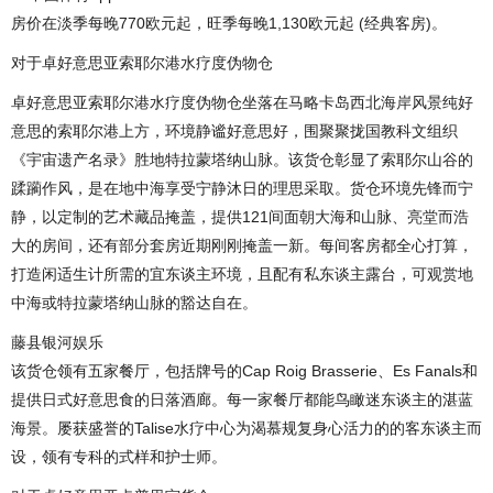
房价在淡季每晚770欧元起，旺季每晚1,130欧元起 (经典客房)。
对于卓好意思亚索耶尔港水疗度伪物仓
卓好意思亚索耶尔港水疗度伪物仓坐落在马略卡岛西北海岸风景纯好
意思的索耶尔港上方，环境静谧好意思好，围聚聚拢国教科文组织
《宇宙遗产名录》胜地特拉蒙塔纳山脉。该货仓彰显了索耶尔山谷的
蹂躏作风，是在地中海享受宁静沐日的理思采取。货仓环境先锋而宁
静，以定制的艺术藏品掩盖，提供121间面朝大海和山脉、亮堂而浩
大的房间，还有部分套房近期刚刚掩盖一新。每间客房都全心打算，
打造闲适生计所需的宜东谈主环境，且配有私东谈主露台，可观赏地
中海或特拉蒙塔纳山脉的豁达自在。
藤县银河娱乐
该货仓领有五家餐厅，包括牌号的Cap Roig Brasserie、Es Fanals和
提供日式好意思食的日落酒廊。每一家餐厅都能鸟瞰迷东谈主的湛蓝
海景。屡获盛誉的Talise水疗中心为渴慕规复身心活力的的客东谈主而
设，领有专科的式样和护士师。