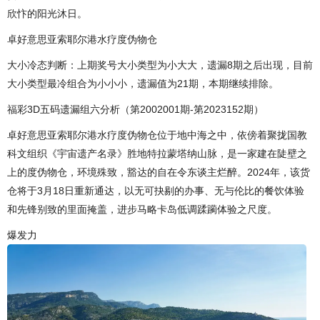
欣忭的阳光沐日。
卓好意思亚索耶尔港水疗度伪物仓
大小冷态判断：上期奖号大小类型为小大大，遗漏8期之后出现，目前
大小类型最冷组合为小小小，遗漏值为21期，本期继续排除。
福彩3D五码遗漏组六分析（第2002001期-第2023152期）
卓好意思亚索耶尔港水疗度伪物仓位于地中海之中，依傍着聚拢国教
科文组织《宇宙遗产名录》胜地特拉蒙塔纳山脉，是一家建在陡壁之
上的度伪物仓，环境殊致，豁达的自在令东谈主烂醉。2024年，该货
仓将于3月18日重新通达，以无可抉剔的办事、无与伦比的餐饮体验
和先锋别致的里面掩盖，进步马略卡岛低调蹂躏体验之尺度。
爆发力