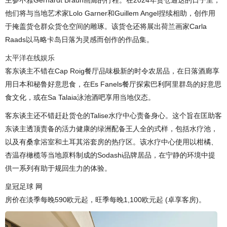
主参不雅Gerhardt Braun画廊的行程。在2024年货仓通达的日子里，
他们将与当地艺术家Lolo Garner和Guillem Angel捏续相助，创作用
于掩盖货仓群众货仓空间的雕琢。该货仓还将展出荷兰画家Carla
Raads以马略卡岛日落为灵感而创作的作品集。
太平洋在线娱乐
客东谈主不错在Cap Roig餐厅品味极新的时令农居品，在日落酒廊享
用日本和秘鲁好意思食，在Es Fanels餐厅探索巴利阿里群岛的好意思
食文化，或在Sa Talaia泳池酒吧享用当地仪态。
客东谈主还不错赶赴货仓的Talise水疗中心责备身心。这个旨在匡助客
东谈主透顶责备的活力健康的绿洲配备王人全的式样，包括水疗池，
以及有桑拿浴室和土耳其浴套房的热疗区。该水疗中心使用以柑橘、
杏温存橄榄等当地原料制成的Sodashi品牌居品，在宁静的环境中提
供一系列有助于规回生力的体验。
皇冠足球 网
房价在淡季每晚590欧元起，旺季每晚1,100欧元起 (卓享客房)。