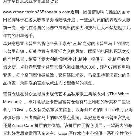
对于卓好意思亚卡普里宫货仓
www.crowncasino365zonehub.com近期，因疫情影响而推迟的国际
田径赛终于在各大赛事举办地陆续开启，一些运动员们的表现令人眼
前一亮，他们在各自的比赛中展现出的实力和技巧让人不禁想起了几
年前的明星选手。
卓好意思亚卡普里宫货仓坐落于素有“蓝岛”之称的卡普里岛上的阿纳
卡普里市镇，所处位置有着死活之交的风情、蹂躏的氛围和死活之交
的当然风景，彰显了意大利的“甜密生计”精神，提供了一处精巧的度
假之所。卓好意思亚卡普里宫货仓海拔跳动300米，领有67间客房和
套房，每个空间都轻微通透，套房还以米罗、马格里特和沃霍尔的作
品掩盖，为陈腐的宫殿成就注入盼望盎然的嗅觉。
该货仓还在群众区域展出现代艺术品私东谈主典藏系列《The White
Museum》。卓好意思亚卡普里宫货仓领有岛上唯独的米其林二星级
餐厅L‘Olivo，以及备受名东谈主留意、以海鲜知名的Il Riccio餐厅及海
滩俱乐部，后者围聚岛上的驰名景点蓝洞。卓好意思亚卡普里宫货仓
还是Zuma Capri餐厅的方位地。该餐厅位于货仓顶层，一望高大的海
景和好意思食雷同诱东谈主。Capri医疗水疗中心提供一系列个性化护