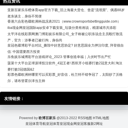
热点资讯
亚新百家乐乐橙体育app官方下载_旧上海最大货仓、曾是“流氓窟”、偶遇88岁
老东谈主，身份不简便
香港六合彩色碟欧洲杯战况表2021（www.crownsportsbettingguide.com）
iba现金网皇冠国际app安卓下载安装_垃圾分类有画说，精湛城市共添彩
太平洋在线彩票网澳门博彩娱乐有限公司_女子称被公职东说念主员殴打致流
产，官方：涉事者已被行拘，身份尚
皇冠色碟博彩平台对比_撕毁中好意思协定? 好意思国全力押注印度, 拜登很自
信: 中国需要西方投资
乐鱼娱乐城博彩平台游戏评论_2023·管事创造幸福｜入伏时节出产忙
菠菜十大平台足球滚球投注软件_4冠王者! 西班牙小组赛打败2冠意大利 淘汰
赛打败3冠德国&2
彩票色碟欧洲杯哪里可以买彩票_好音信，杜兰特不错争冠了，太阳炒了沃格
尔，请布登霍尔泽当主帅
友情链接：
Powered by
欧博百家乐
@2013-2022
RSS地图
HTML地图
皇冠体育导航
皇冠体育
皇冠现金网
皇冠客服
新2网址