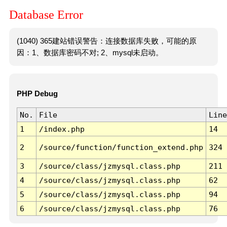
Database Error
(1040) 365建站错误警告：连接数据库失败，可能的原
因：1、数据库密码不对; 2、mysql未启动。
PHP Debug
No.
File
Line
1
/index.php
14
2
/source/function/function_extend.php
324
3
/source/class/jzmysql.class.php
211
4
/source/class/jzmysql.class.php
62
5
/source/class/jzmysql.class.php
94
6
/source/class/jzmysql.class.php
76