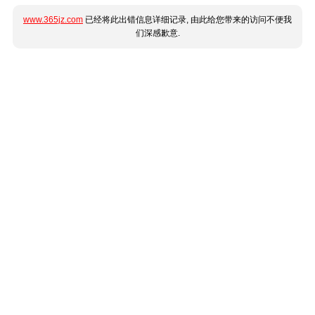
www.365jz.com
已经将此出错信息详细记录, 由此给您带来的访问不便我
们深感歉意.