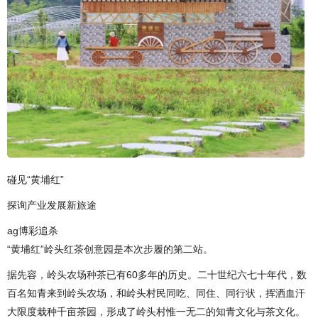
碰见“黄埔红”
探询产业发展新旅途
ag博彩追杀
“黄埔红”岭头红茶创意园是本次步履的第二站。
据先容，岭头农场种茶已有60多年的历史。二十世纪六七十年代，数
百名知青来到岭头农场，和岭头村民同吃、同住、同行状，挥洒血汗
大限度栽种千亩茶园，形成了岭头村惟一无二的知青文化与茶文化。