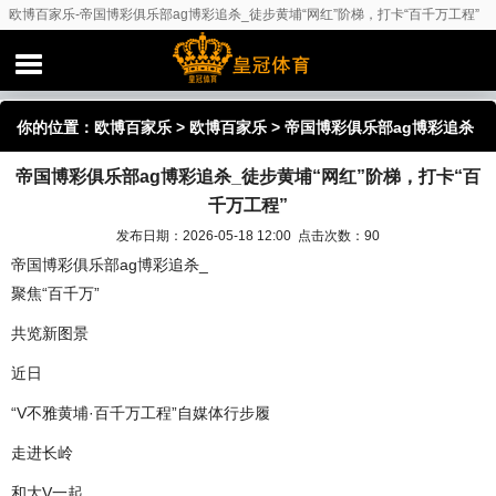
欧博百家乐-帝国博彩俱乐部ag博彩追杀_徒步黄埔“网红”阶梯，打卡“百千万工程”
你的位置：
欧博百家乐
>
欧博百家乐
> 帝国博彩俱乐部ag博彩追杀
帝国博彩俱乐部ag博彩追杀_徒步黄埔“网红”阶梯，打卡“百
_徒步黄埔“网红”阶梯，打卡“百千万工程”
千万工程”
发布日期：2026-05-18 12:00 点击次数：90
帝国博彩俱乐部ag博彩追杀_
聚焦“百千万”
共览新图景
近日
“V不雅黄埔·百千万工程”自媒体行步履
走进长岭
和大V一起