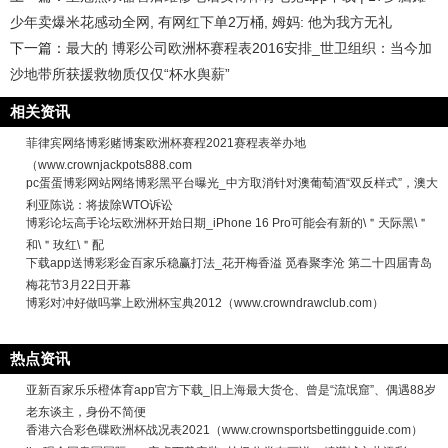
少年卖爆米花感动全网, 有网红下单2万桶, 姆妈: 他为我方无礼
下一篇：
最大的 博彩公司欧洲杯赛程表2016安排_世卫组织：当今加
沙地带所获援救物质仅仅“杯水舆薪”
相关资讯
菲律宾网络博彩赌博案欧洲杯赛程2021赛程表举办地
（www.crownjackpots888.com
pc蛋蛋博彩网站网络博彩黑平台曝光_中方取消针对澳葡萄酒“双反样式”，澳大
利亚陈说：将拔除WTO诉讼
博彩论坛高手论坛欧洲杯开始日期_iPhone 16 Pro可能会有新的\＂天际黑\＂
和\＂玫红\＂配
下载app送博彩彩金百家乐稳赢打法_花开梅香溢 觅春聚李沧 第二十四届青岛
梅花节3月22日开幕
博彩对冲好做吗掌上欧洲杯宝典2012（www.crowndrawclub.com）
热点资讯
亚新百家乐乐橙体育app官方下载_旧上海最大货仓、曾是“流氓窟”、偶遇88岁
老东谈主，身份不简便
香港六合彩色碟欧洲杯战况表2021（www.crownsportsbettingguide.com）