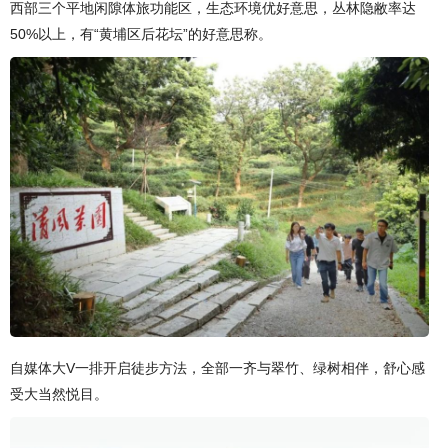
西部三个平地闲隙体旅功能区，生态环境优好意思，丛林隐敝率达
50%以上，有“黄埔区后花坛”的好意思称。
自媒体大V一排开启徒步方法，全部一齐与翠竹、绿树相伴，舒心感
受大当然悦目。