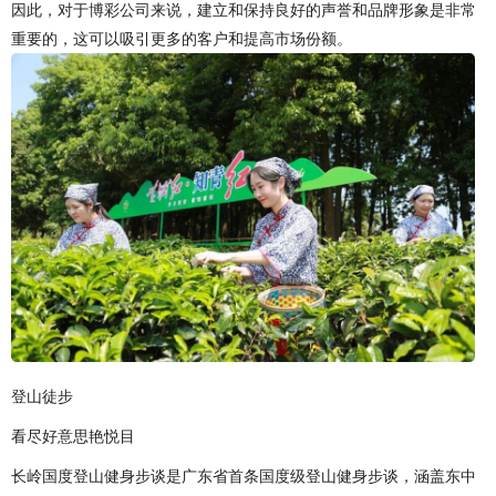
因此，对于博彩公司来说，建立和保持良好的声誉和品牌形象是非常
重要的，这可以吸引更多的客户和提高市场份额。
登山徒步
看尽好意思艳悦目
长岭国度登山健身步谈是广东省首条国度级登山健身步谈，涵盖东中