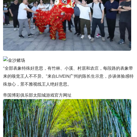
“全部表象特殊好意思，有竹林、小溪、村居和农庄，每段路的表象带
来的嗅觉王人不不异。”来自LIVEIN广州的陈长生示意，步谈体验感特
殊放心，景不雅视线王人绝好意思。
帝国博彩俱乐部太阳城游戏官方网址