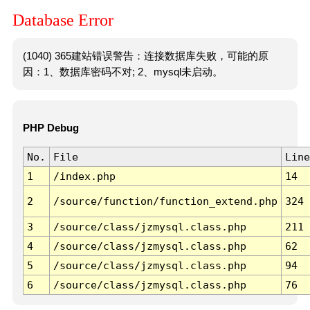
Database Error
(1040) 365建站错误警告：连接数据库失败，可能的原
因：1、数据库密码不对; 2、mysql未启动。
PHP Debug
No.
File
Line
1
/index.php
14
2
/source/function/function_extend.php
324
3
/source/class/jzmysql.class.php
211
4
/source/class/jzmysql.class.php
62
5
/source/class/jzmysql.class.php
94
6
/source/class/jzmysql.class.php
76