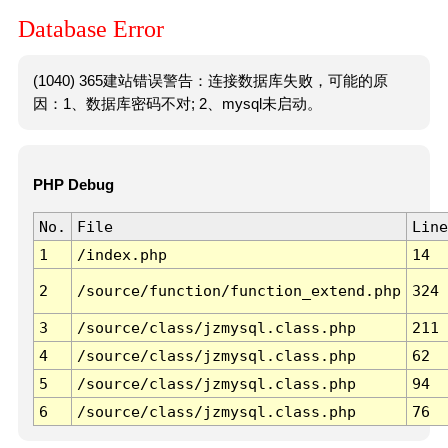
Database Error
(1040) 365建站错误警告：连接数据库失败，可能的原
因：1、数据库密码不对; 2、mysql未启动。
PHP Debug
No.
File
Line
1
/index.php
14
2
/source/function/function_extend.php
324
3
/source/class/jzmysql.class.php
211
4
/source/class/jzmysql.class.php
62
5
/source/class/jzmysql.class.php
94
6
/source/class/jzmysql.class.php
76