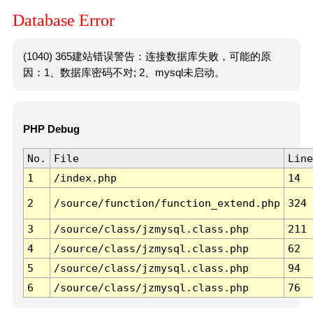
Database Error
(1040) 365建站错误警告：连接数据库失败，可能的原
因：1、数据库密码不对; 2、mysql未启动。
PHP Debug
No.
File
Line
1
/index.php
14
2
/source/function/function_extend.php
324
3
/source/class/jzmysql.class.php
211
4
/source/class/jzmysql.class.php
62
5
/source/class/jzmysql.class.php
94
6
/source/class/jzmysql.class.php
76