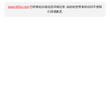
www.365jz.com
已经将此出错信息详细记录, 由此给您带来的访问不便我
们深感歉意.