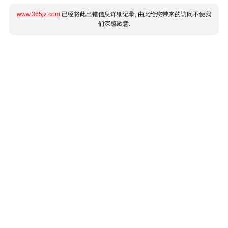
www.365jz.com
已经将此出错信息详细记录, 由此给您带来的访问不便我
们深感歉意.