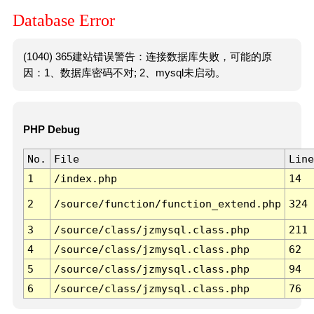
Database Error
(1040) 365建站错误警告：连接数据库失败，可能的原
因：1、数据库密码不对; 2、mysql未启动。
PHP Debug
No.
File
Line
1
/index.php
14
2
/source/function/function_extend.php
324
3
/source/class/jzmysql.class.php
211
4
/source/class/jzmysql.class.php
62
5
/source/class/jzmysql.class.php
94
6
/source/class/jzmysql.class.php
76