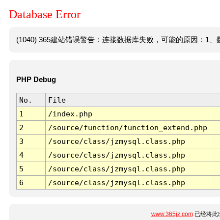
Database Error
(1040) 365建站错误警告：连接数据库失败，可能的原因：1、数
PHP Debug
No.
File
1
/index.php
2
/source/function/function_extend.php
3
/source/class/jzmysql.class.php
4
/source/class/jzmysql.class.php
5
/source/class/jzmysql.class.php
6
/source/class/jzmysql.class.php
www.365jz.com
已经将此