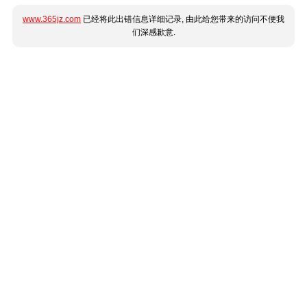
www.365jz.com
已经将此出错信息详细记录, 由此给您带来的访问不便我
们深感歉意.