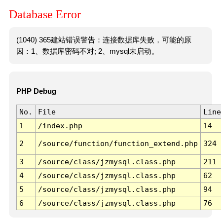
Database Error
(1040) 365建站错误警告：连接数据库失败，可能的原
因：1、数据库密码不对; 2、mysql未启动。
PHP Debug
No.
File
Line
1
/index.php
14
2
/source/function/function_extend.php
324
3
/source/class/jzmysql.class.php
211
4
/source/class/jzmysql.class.php
62
5
/source/class/jzmysql.class.php
94
6
/source/class/jzmysql.class.php
76