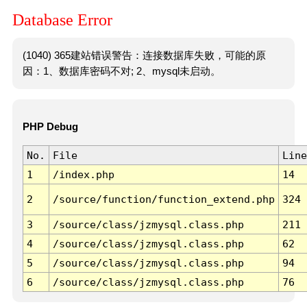
Database Error
(1040) 365建站错误警告：连接数据库失败，可能的原
因：1、数据库密码不对; 2、mysql未启动。
PHP Debug
No.
File
Line
1
/index.php
14
2
/source/function/function_extend.php
324
3
/source/class/jzmysql.class.php
211
4
/source/class/jzmysql.class.php
62
5
/source/class/jzmysql.class.php
94
6
/source/class/jzmysql.class.php
76