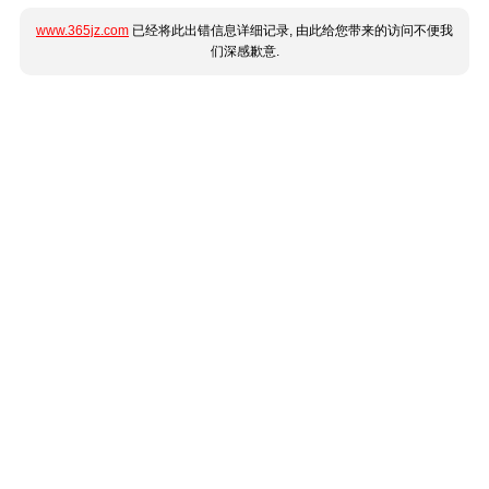
www.365jz.com
已经将此出错信息详细记录, 由此给您带来的访问不便我
们深感歉意.