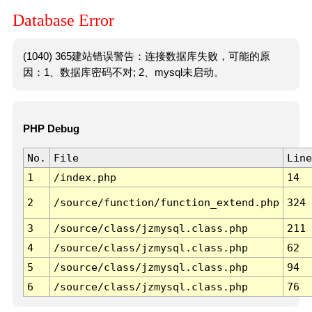
Database Error
(1040) 365建站错误警告：连接数据库失败，可能的原
因：1、数据库密码不对; 2、mysql未启动。
PHP Debug
No.
File
Line
1
/index.php
14
2
/source/function/function_extend.php
324
3
/source/class/jzmysql.class.php
211
4
/source/class/jzmysql.class.php
62
5
/source/class/jzmysql.class.php
94
6
/source/class/jzmysql.class.php
76