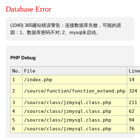
Database Error
(1040) 365建站错误警告：连接数据库失败，可能的原
因：1、数据库密码不对; 2、mysql未启动。
PHP Debug
No.
File
Line
1
/index.php
14
2
/source/function/function_extend.php
324
3
/source/class/jzmysql.class.php
211
4
/source/class/jzmysql.class.php
62
5
/source/class/jzmysql.class.php
94
6
/source/class/jzmysql.class.php
76