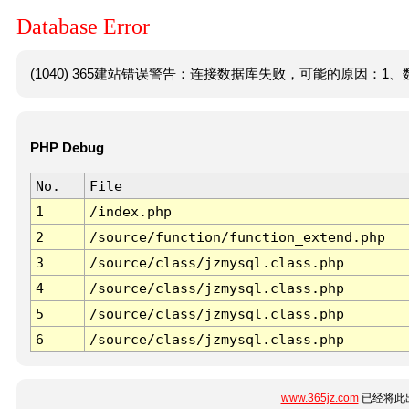
Database Error
(1040) 365建站错误警告：连接数据库失败，可能的原因：1、数
PHP Debug
No.
File
1
/index.php
2
/source/function/function_extend.php
3
/source/class/jzmysql.class.php
4
/source/class/jzmysql.class.php
5
/source/class/jzmysql.class.php
6
/source/class/jzmysql.class.php
www.365jz.com
已经将此