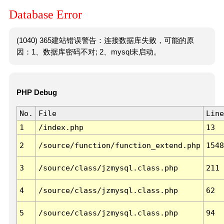
Database Error
(1040) 365建站错误警告：连接数据库失败，可能的原
因：1、数据库密码不对; 2、mysql未启动。
PHP Debug
No.
File
Line
1
/index.php
13
2
/source/function/function_extend.php
1548
3
/source/class/jzmysql.class.php
211
4
/source/class/jzmysql.class.php
62
5
/source/class/jzmysql.class.php
94