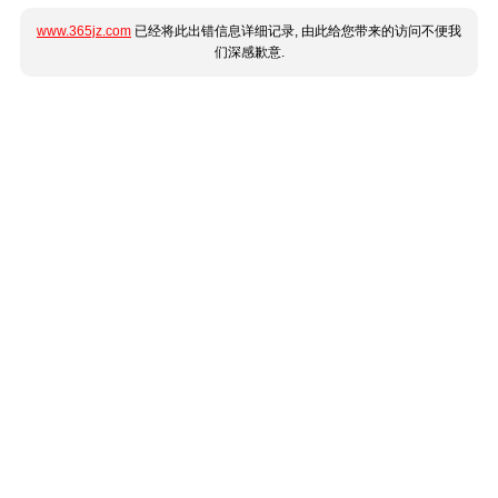
www.365jz.com
已经将此出错信息详细记录, 由此给您带来的访问不便我
们深感歉意.