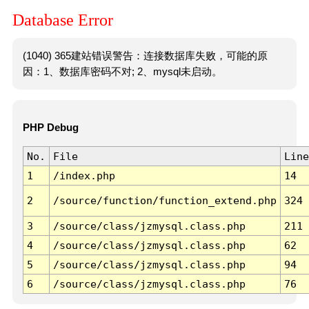
Database Error
(1040) 365建站错误警告：连接数据库失败，可能的原
因：1、数据库密码不对; 2、mysql未启动。
PHP Debug
No.
File
Line
1
/index.php
14
2
/source/function/function_extend.php
324
3
/source/class/jzmysql.class.php
211
4
/source/class/jzmysql.class.php
62
5
/source/class/jzmysql.class.php
94
6
/source/class/jzmysql.class.php
76