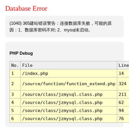
Database Error
(1040) 365建站错误警告：连接数据库失败，可能的原
因：1、数据库密码不对; 2、mysql未启动。
PHP Debug
No.
File
Line
1
/index.php
14
2
/source/function/function_extend.php
324
3
/source/class/jzmysql.class.php
211
4
/source/class/jzmysql.class.php
62
5
/source/class/jzmysql.class.php
94
6
/source/class/jzmysql.class.php
76