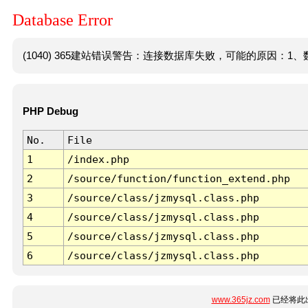
Database Error
(1040) 365建站错误警告：连接数据库失败，可能的原因：1、数
PHP Debug
No.
File
1
/index.php
2
/source/function/function_extend.php
3
/source/class/jzmysql.class.php
4
/source/class/jzmysql.class.php
5
/source/class/jzmysql.class.php
6
/source/class/jzmysql.class.php
www.365jz.com
已经将此