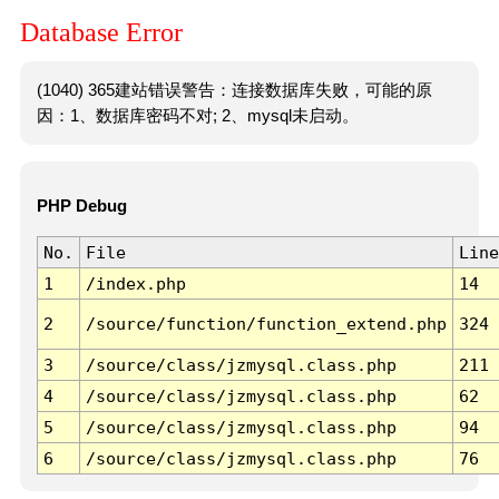
Database Error
(1040) 365建站错误警告：连接数据库失败，可能的原
因：1、数据库密码不对; 2、mysql未启动。
PHP Debug
No.
File
Line
1
/index.php
14
2
/source/function/function_extend.php
324
3
/source/class/jzmysql.class.php
211
4
/source/class/jzmysql.class.php
62
5
/source/class/jzmysql.class.php
94
6
/source/class/jzmysql.class.php
76