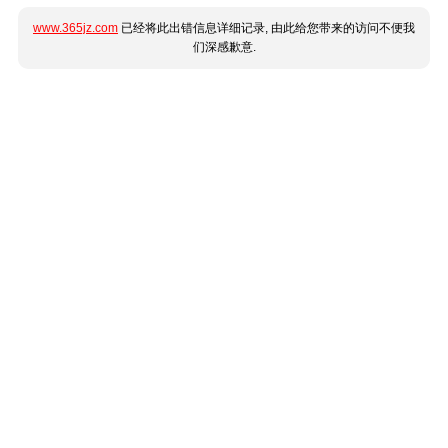
www.365jz.com
已经将此出错信息详细记录, 由此给您带来的访问不便我
们深感歉意.