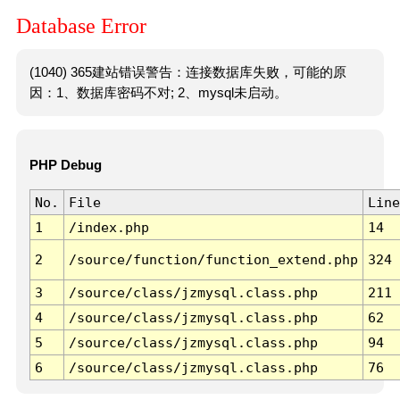
Database Error
(1040) 365建站错误警告：连接数据库失败，可能的原
因：1、数据库密码不对; 2、mysql未启动。
PHP Debug
No.
File
Line
1
/index.php
14
2
/source/function/function_extend.php
324
3
/source/class/jzmysql.class.php
211
4
/source/class/jzmysql.class.php
62
5
/source/class/jzmysql.class.php
94
6
/source/class/jzmysql.class.php
76