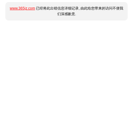
www.365jz.com
已经将此出错信息详细记录, 由此给您带来的访问不便我
们深感歉意.