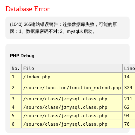
Database Error
(1040) 365建站错误警告：连接数据库失败，可能的原
因：1、数据库密码不对; 2、mysql未启动。
PHP Debug
No.
File
Line
1
/index.php
14
2
/source/function/function_extend.php
324
3
/source/class/jzmysql.class.php
211
4
/source/class/jzmysql.class.php
62
5
/source/class/jzmysql.class.php
94
6
/source/class/jzmysql.class.php
76