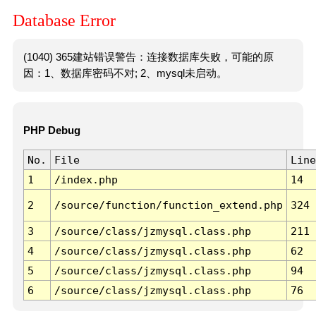
Database Error
(1040) 365建站错误警告：连接数据库失败，可能的原
因：1、数据库密码不对; 2、mysql未启动。
PHP Debug
No.
File
Line
1
/index.php
14
2
/source/function/function_extend.php
324
3
/source/class/jzmysql.class.php
211
4
/source/class/jzmysql.class.php
62
5
/source/class/jzmysql.class.php
94
6
/source/class/jzmysql.class.php
76