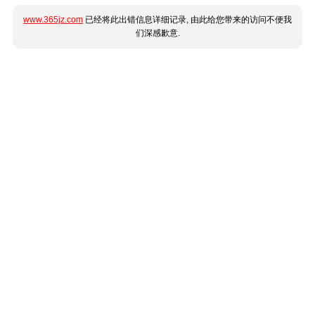
www.365jz.com
已经将此出错信息详细记录, 由此给您带来的访问不便我
们深感歉意.